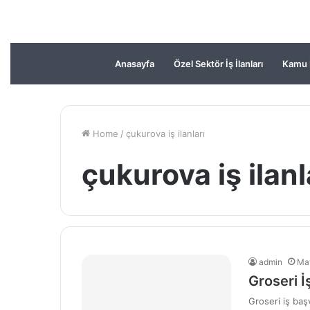
Anasayfa
Özel Sektör İş İlanları
Kamu İ
Home
/
çukurova iş ilanları
çukurova iş ilanl
admin
Ma
Groseri 
Groseri iş baş