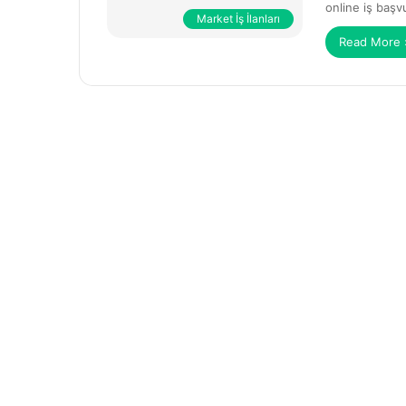
online iş başv
Market İş İlanları
Read More 