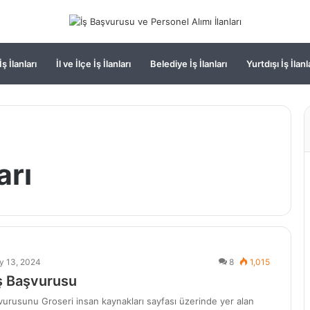
ş İlanları
İl ve İlçe İş İlanları
Belediye İş İlanları
Yurtdışı İş İlanl
arı
y 13, 2024
8
1,015
İş Başvurusu
vurusunu Groseri insan kaynakları sayfası üzerinde yer alan