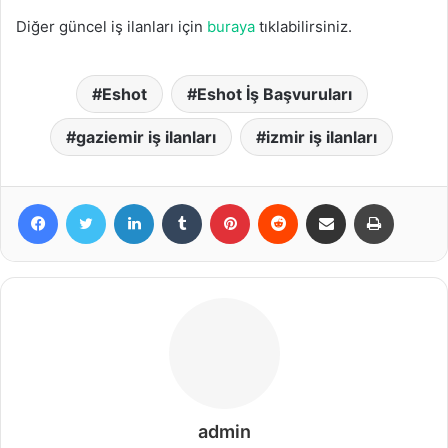
Diğer güncel iş ilanları için
buraya
tıklabilirsiniz.
Eshot
Eshot İş Başvuruları
gaziemir iş ilanları
izmir iş ilanları
Facebook
Twitter
LinkedIn
Tumblr
Pinterest
Reddit
Share via Email
Print
admin