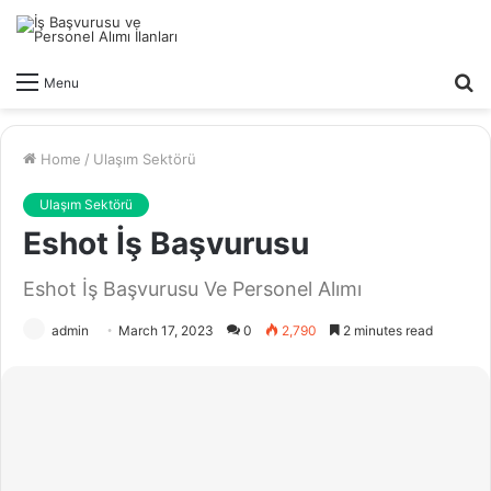
S
Menu
fo
Home
/
Ulaşım Sektörü
Ulaşım Sektörü
Eshot İş Başvurusu
Eshot İş Başvurusu Ve Personel Alımı
admin
March 17, 2023
0
2,790
2 minutes read