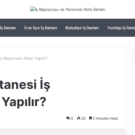
ş İlanları
İl ve İlçe İş İlanları
Belediye İş İlanları
Yurtdışı İş İlanl
ş Başvurusu Nasıl Yapılır?
tanesi İş
Yapılır?
0
25
2 minutes read