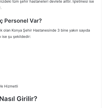
deki tüm şehir hastaneleri devlete aittir. İşletmesi ise
.
ç Personel Var?
ük olan Konya Şehir Hastanesinde 3 bine yakın sayıda
ı ise şu şekildedir:
Ve Hizmetli
asıl Girilir?