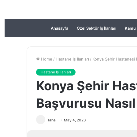
Anasayfa
Özel Sektör İş İlanları
Kamu İ
Home
/
Hastane İş İlanları
/
Konya Şehir Hastanesi İ
Hastane İş İlanları
Konya Şehir Has
Başvurusu Nasıl 
Taha
May 4, 2023