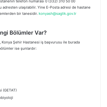
Hastanenin telefon numarası 0 (332) 310 50 00
, bu adresten ulaşılabilir. Yine E-Posta adresi de hastane
temlerden bir tanesidir.
konyash@saglik.gov.tr
ngi Bölümler Var?
, Konya Şehir Hastanesi iş başvurusu ile burada
ölümler ise şunlardır:
si (GETAT)
obiyoloji