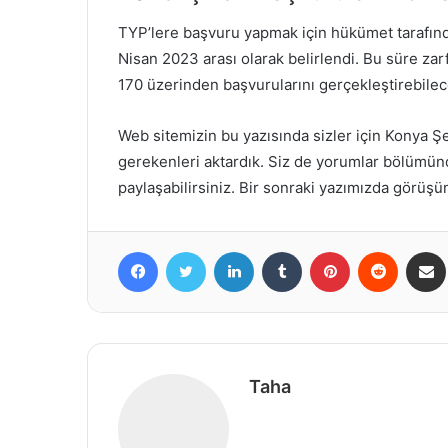
TYP’lere başvuru yapmak için hükümet tarafınd
Nisan 2023 arası olarak belirlendi. Bu süre zar
170 üzerinden başvurularını gerçekleştirebilece
Web sitemizin bu yazısında sizler için Konya Şe
gerekenleri aktardık. Siz de yorumlar bölümünde
paylaşabilirsiniz. Bir sonraki yazımızda görüşü
Facebook
Twitter
LinkedIn
Tumblr
Pinterest
Reddit
Share via 
Taha