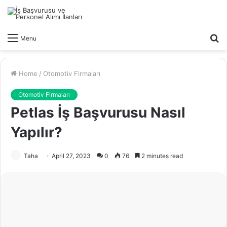
S
Menu
fo
Home
/
Otomotiv Firmaları
Otomotiv Firmaları
Petlas İş Başvurusu Nasıl
Yapılır?
Taha
April 27, 2023
0
76
2 minutes read